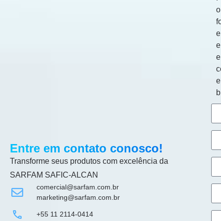
o
f
e
e
c
b
Entre em contato conosco!
Transforme seus produtos com excelência da
SARFAM SAFIC-ALCAN
comercial@sarfam.com.br
marketing@sarfam.com.br
+55 11 2114-0414