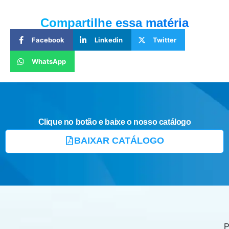
Compartilhe essa matéria
Facebook
Linkedin
Twitter
WhatsApp
Clique no botão e baixe o nosso catálogo
BAIXAR CATÁLOGO
P