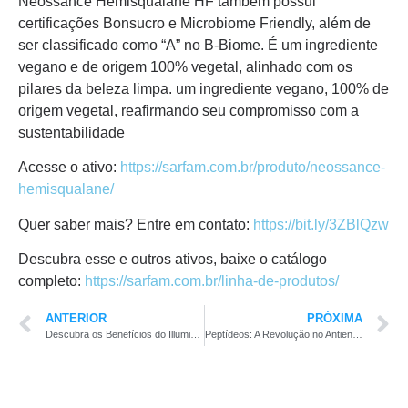
Neossance Hemisqualane HF também possui
certificações Bonsucro e Microbiome Friendly, além de
ser classificado como “A” no B-Biome. É um ingrediente
vegano e de origem 100% vegetal, alinhado com os
pilares da beleza limpa. um ingrediente vegano, 100% de
origem vegetal, reafirmando seu compromisso com a
sustentabilidade
Acesse o ativo:
https://sarfam.com.br/produto/neossance-
hemisqualane/
Quer saber mais? Entre em contato:
https://bit.ly/3ZBlQzw
Descubra esse e outros ativos, baixe o catálogo
completo:
https://sarfam.com.br/linha-de-produtos/
ANTERIOR
PRÓXIMA
Descubra os Benefícios do Illuminyl™ 388: O Inovador Clareador de Pele da Givaudan
Peptídeos: A Revolução no Antienvelhecimento e Cuidado da Pele