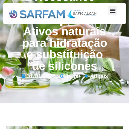
Squalane e
Hemisqualane –
Ativos naturais
para hidratação
e substituição
de silicones
31/01/2025
14:00
Artigos