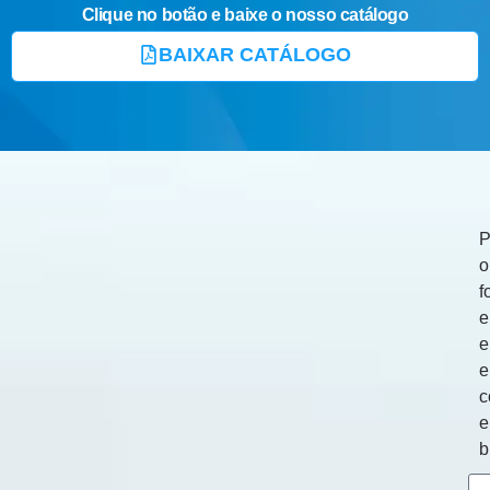
Clique no botão e baixe o nosso catálogo
BAIXAR CATÁLOGO
P
o
f
e
e
c
b