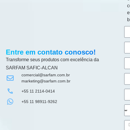
c
b
Entre em contato conosco!
Transforme seus produtos com excelência da
SARFAM SAFIC-ALCAN
comercial@sarfam.com.br
marketing@sarfam.com.br
+55 11 2114-0414
+55 11 98911-9262