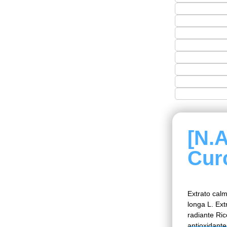
[N.
Cur
Extrato cal
longa L. Ex
radiante Ri
antioxidant