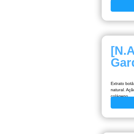
[N.
Gar
Extrato bot
natural. Açã
colágeno.