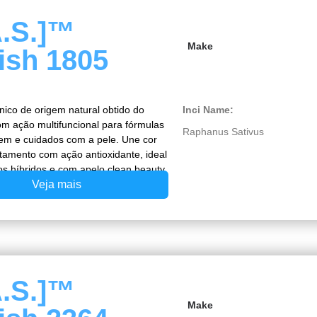
A.S.]™
Make
ish 1805
nico de origem natural obtido do
Inci Name:
om ação multifuncional para fórmulas
Raphanus Sativus
m e cuidados com a pele. Une cor
atamento com ação antioxidante, ideal
os híbridos e com apelo clean beauty.
Veja mais
A.S.]™
Make