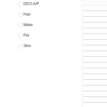
DEO-A/P
Hair
Make
Pet
Skin