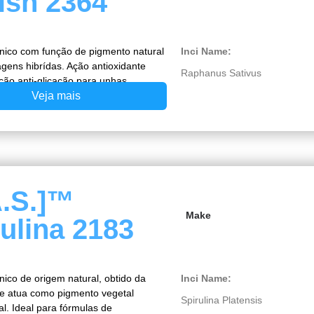
ish 2364
ânico com função de pigmento natural
Inci Name:
gens hibrídas. Ação antioxidante
Raphanus Sativus
ção anti-glicação para unhas.
Veja mais
A.S.]™
Make
ulina 2183
nico de origem natural, obtido da
Inci Name:
que atua como pigmento vegetal
Spirulina Platensis
al. Ideal para fórmulas de