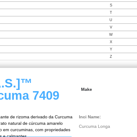
S
T
U
V
W
X
Y
Z
A.S.]™
Make
cuma 7409
mante de rizoma derivado da Curcuma
Inci Name:
trato natural de cúrcuma amarelo
Curcuma Longa
co em curcuminas, com propriedades
es e calmantes