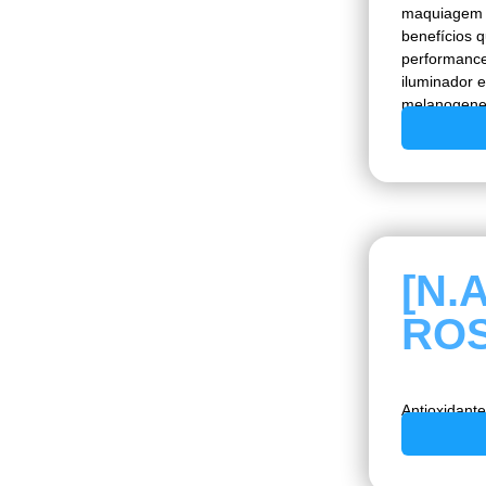
maquiagem c
benefícios 
performance
iluminador e
melanogene
[N.
ROS
Antioxidante