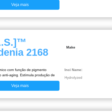
Veja mais
A.S.]™
Make
denia 2168
ânico com função de pigmento
Inci Name:
o anti-aging. Estímula produção de
Hydrolyzed
Veja mais