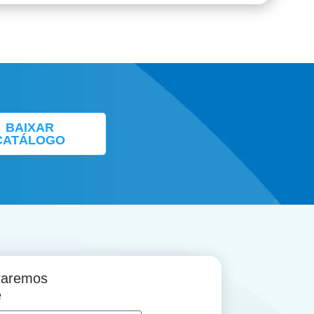
BAIXAR
CATÁLOGO
traremos
e