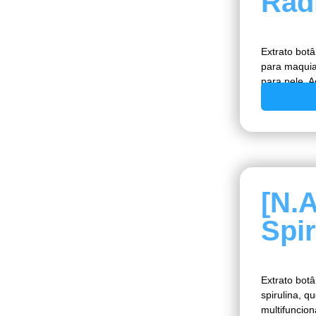
Rad
Extrato bot
para maquia
para pele. A
[N.
Spir
Extrato botâ
spirulina, 
multifuncion