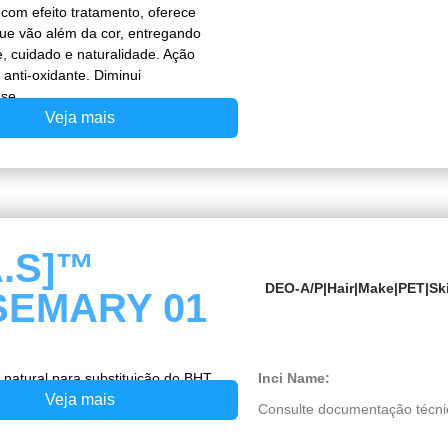
om efeito tratamento, oferece
que vão além da cor, entregando
, cuidado e naturalidade. Ação
 anti-oxidante. Diminui
se.
Veja mais
A.S]™
DEO-A/P
|
Hair
|
Make
|
PET
|
Sk
EMARY 01
 natural para substituição do BHT.
Inci Name:
Veja mais
Consulte documentação técni