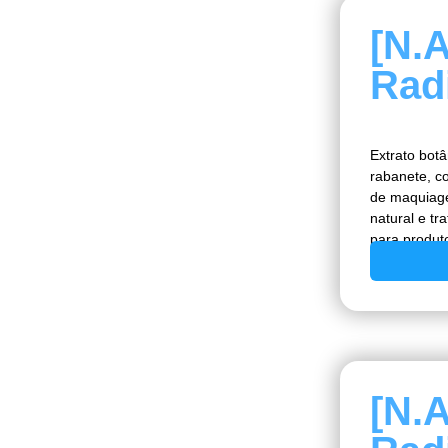
[N.
Rad
Extrato botâ
rabanete, c
de maquiage
natural e tr
para produt
[N.