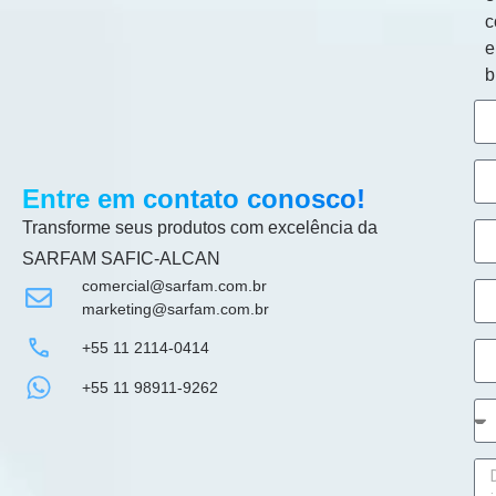
c
b
Entre em contato conosco!
Transforme seus produtos com excelência da
SARFAM SAFIC-ALCAN
comercial@sarfam.com.br
marketing@sarfam.com.br
+55 11 2114-0414
+55 11 98911-9262