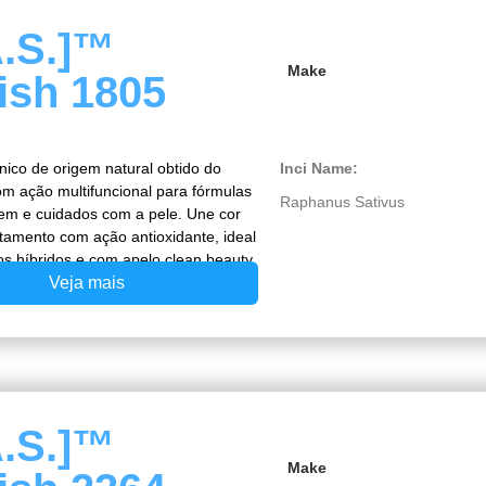
A.S.]™
Make
ish 1805
nico de origem natural obtido do
Inci Name:
om ação multifuncional para fórmulas
Raphanus Sativus
m e cuidados com a pele. Une cor
atamento com ação antioxidante, ideal
os híbridos e com apelo clean beauty.
Veja mais
A.S.]™
Make