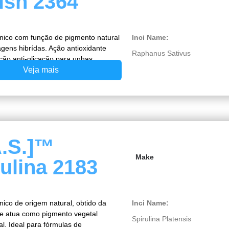
ish 2364
ânico com função de pigmento natural
Inci Name:
gens hibrídas. Ação antioxidante
Raphanus Sativus
ção anti-glicação para unhas.
Veja mais
A.S.]™
Make
ulina 2183
nico de origem natural, obtido da
Inci Name:
que atua como pigmento vegetal
Spirulina Platensis
al. Ideal para fórmulas de