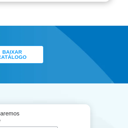
BAIXAR
CATÁLOGO
traremos
e