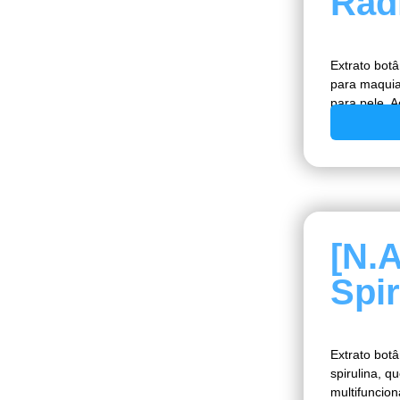
Rad
Extrato bot
para maquia
para pele. A
[N.
Spir
Extrato botâ
spirulina, 
multifuncion