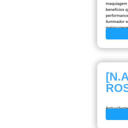
maquiagem c
benefícios 
performance
iluminador e
melanogene
[N.
ROS
Antioxidante