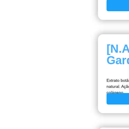
[N.
Gar
Extrato bot
natural. Açã
colágeno.