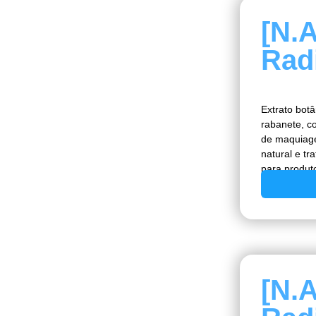
[N.
Rad
Extrato botâ
rabanete, c
de maquiage
natural e tr
para produt
[N.