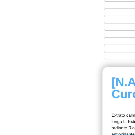
[N.
Cur
Extrato cal
longa L. Ex
radiante Ri
antioxidant