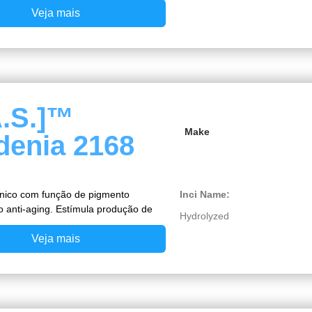
Veja mais
A.S.]™
Make
denia 2168
ânico com função de pigmento
Inci Name:
o anti-aging. Estímula produção de
Hydrolyzed
Veja mais