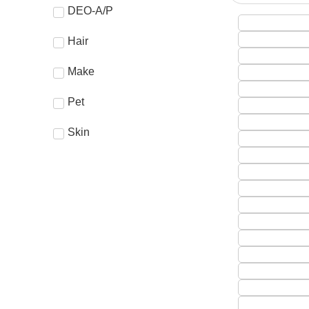
DEO-A/P
Hair
Make
Pet
Skin