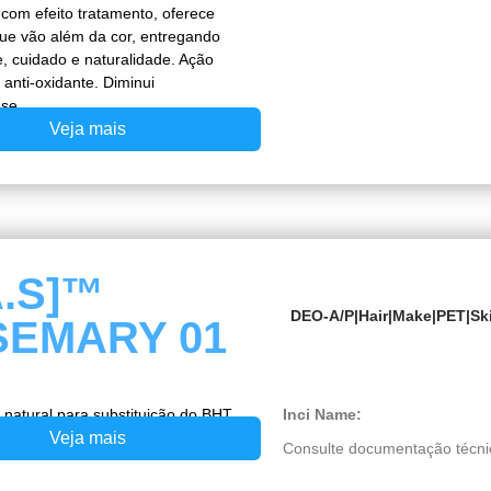
om efeito tratamento, oferece
que vão além da cor, entregando
, cuidado e naturalidade. Ação
 anti-oxidante. Diminui
se.
Veja mais
A.S]™
DEO-A/P
|
Hair
|
Make
|
PET
|
Sk
EMARY 01
 natural para substituição do BHT.
Inci Name:
Veja mais
Consulte documentação técni