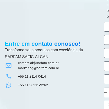
c
b
Entre em contato conosco!
Transforme seus produtos com excelência da
SARFAM SAFIC-ALCAN
comercial@sarfam.com.br
marketing@sarfam.com.br
+55 11 2114-0414
+55 11 98911-9262