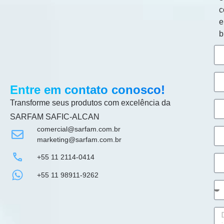
c
b
Entre em contato conosco!
Transforme seus produtos com excelência da
SARFAM SAFIC-ALCAN
comercial@sarfam.com.br
marketing@sarfam.com.br
+55 11 2114-0414
+55 11 98911-9262