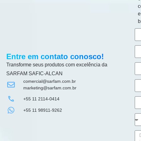
c
b
Entre em contato conosco!
Transforme seus produtos com excelência da
SARFAM SAFIC-ALCAN
comercial@sarfam.com.br
marketing@sarfam.com.br
+55 11 2114-0414
+55 11 98911-9262