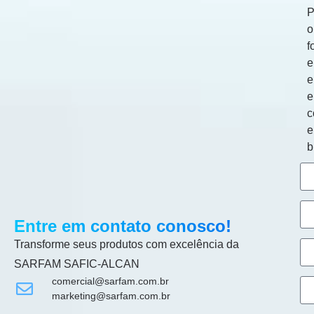
P
o
f
e
e
c
b
Entre em contato conosco!
Transforme seus produtos com excelência da
SARFAM SAFIC-ALCAN
comercial@sarfam.com.br
marketing@sarfam.com.br