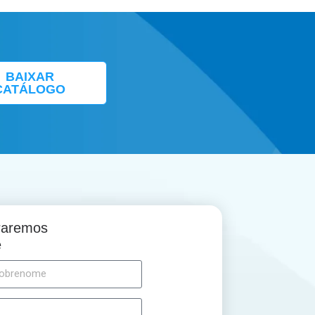
BAIXAR
CATÁLOGO
traremos
e