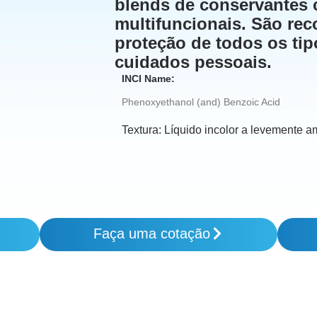
blends de conservantes 
multifuncionais. São re
proteção de todos os ti
cuidados pessoais.
INCI Name:
Phenoxyethanol (and) Benzoic Acid
Textura:
Líquido incolor a levemente 
Faça uma cotação