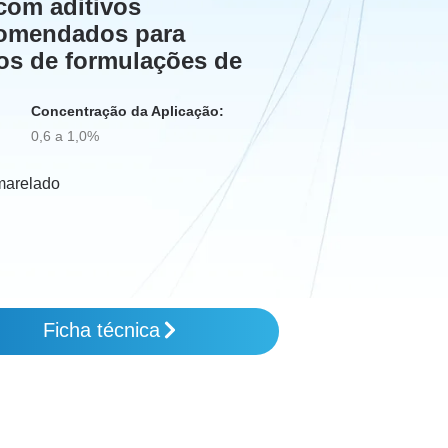
com aditivos
comendados para
pos de formulações de
Concentração da Aplicação:
0,6 a 1,0%
amarelado
Ficha técnica