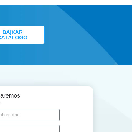
BAIXAR
CATÁLOGO
traremos
e