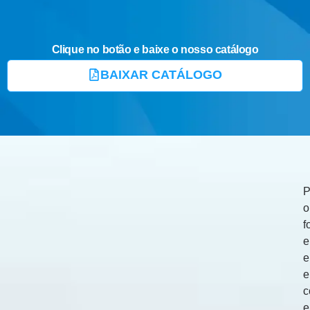
Clique no botão e baixe o nosso catálogo
BAIXAR CATÁLOGO
P
o
f
e
e
c