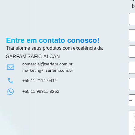
b
Entre em contato conosco!
Transforme seus produtos com excelência da
SARFAM SAFIC-ALCAN
comercial@sarfam.com.br
marketing@sarfam.com.br
+55 11 2114-0414
+55 11 98911-9262