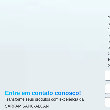
P
o
f
e
e
c
b
Entre em contato conosco!
Transforme seus produtos com excelência da
SARFAM SAFIC-ALCAN