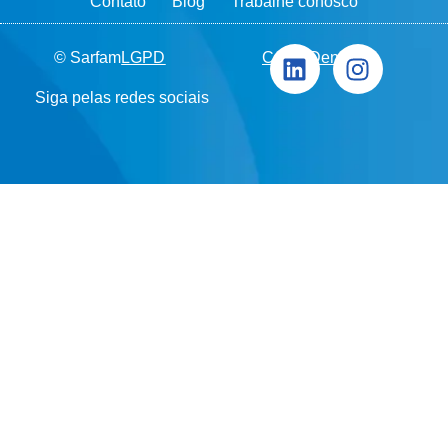
Contato
Blog
Trabalhe conosco
© Sarfam
LGPD
Canal Denúncia
Siga pelas redes sociais