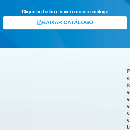
Clique no botão e baixe o nosso catálogo
BAIXAR CATÁLOGO
P
o
f
e
e
c
b