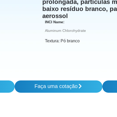
prolongada, partículas m
baixo resíduo branco, p
aerossol
INCI Name:
Aluminum Chlorohydrate
Textura:
Pó branco
Faça uma cotação