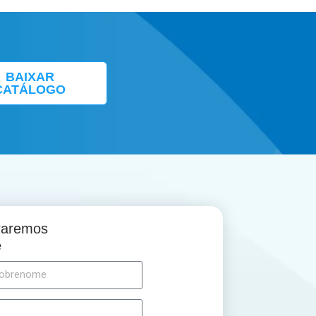
BAIXAR
CATÁLOGO
traremos
e