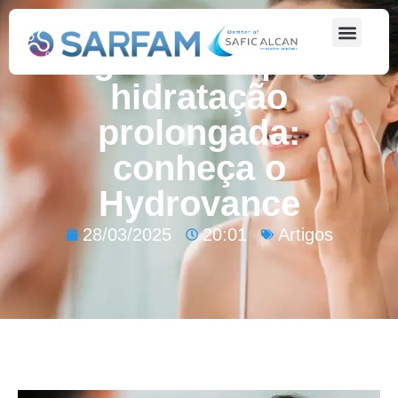
Ingrediente para
hidratação
prolongada:
conheça o
Hydrovance
28/03/2025
20:01
Artigos