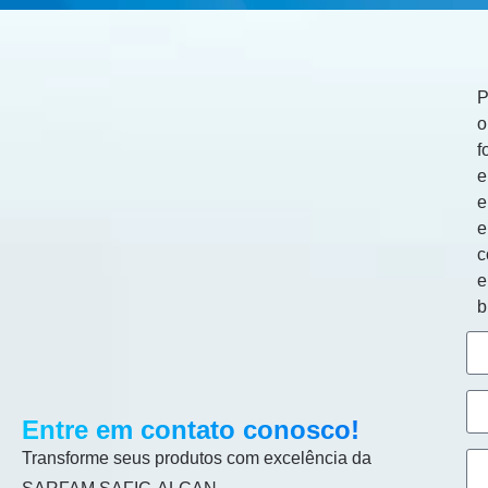
P
o
f
e
e
c
b
Entre em contato conosco!
Transforme seus produtos com excelência da