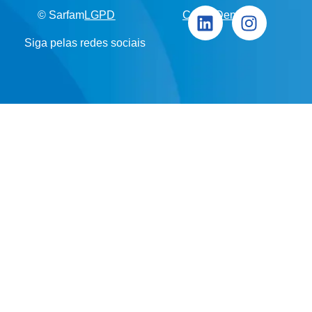
© Sarfam
LGPD
Canal Denúncia
Siga pelas redes sociais