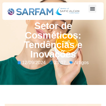
O Mercado de
Vitaminas no
Setor de
Cosméticos:
Tendências e
Inovações
12/09/2024
23:07
Artigos