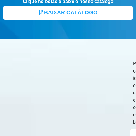
Clique no botão e baixe o nosso catálogo
BAIXAR CATÁLOGO
P
o
f
e
e
c
b