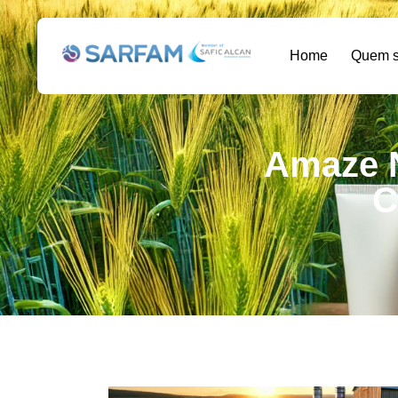
Home
Quem 
Amaze N
C