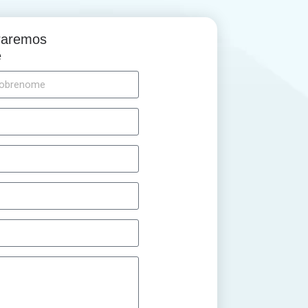
traremos
e