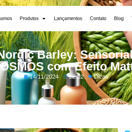
somos
Produtos
Lançamentos
Contato
Blog
ordic Barley: Sensorial
OSMOS com Efeito Mat
14/11/2024
22:02
Dicas